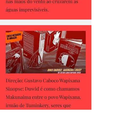
nas mãos do vento ao cruzarem as
águas imprevisíveis.
Direção: Gustavo Caboco Wapixana
Sinopse: Duwid é como chamamos
Makunaima entre o povo Wapixana,
irmão de Tuminkery, seres que
criaram o mundo em que vivemos.
Em 2028, a rapsódia Macunaíma, de